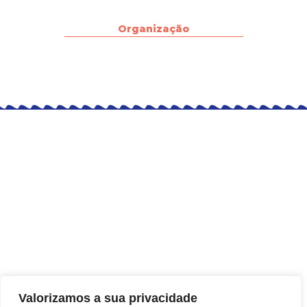
Organização
Política de Privacidade
Termos e Condições
Política de Devolução
BZ CONSULTORIA, GESTÃO E COMÉRCIO LTDA.
CNPJ nº 43.073.114/0001-74
R. dos Gravatás, 147, Manguinhos – Búzios/RJ, 8953-858
contato@wineinbuzios.com.br
REDES SOCIAIS:
Valorizamos a sua privacidade