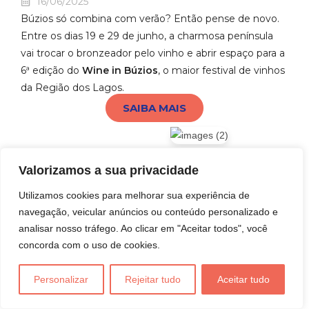
16/06/2025
Búzios só combina com verão? Então pense de novo.
Entre os dias 19 e 29 de junho, a charmosa península
vai trocar o bronzeador pelo vinho e abrir espaço para a
6ª edição do
Wine in Búzios
, o maior festival de vinhos
da Região dos Lagos.
SAIBA MAIS
Valorizamos a sua privacidade
Utilizamos cookies para melhorar sua experiência de
Wine in Búzios celebra sexta
navegação, veicular anúncios ou conteúdo personalizado e
edição com eventos ao ar
analisar nosso tráfego. Ao clicar em "Aceitar todos", você
livre e vinhos premiados
concorda com o uso de cookies.
16/04/2025
A cidade de
Búzios
será novamente palco de um dos
Personalizar
Rejeitar tudo
Aceitar tudo
maiores eventos de
enoturismo do Brasil
: o
Wine in
Búzios 2025
. Em sua
sexta edição
, o festival reúne