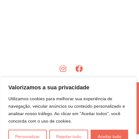
Política de Privacidade
Termos e Condições
Política de Devolução
BZ CONSULTORIA, GESTÃO E COMÉRCIO LTDA.
CNPJ nº 43.073.114/0001-74
R. dos Gravatás, 147, Manguinhos – Búzios/RJ, 8953-858
contato@wineinbuzios.com.br
REDES SOCIAIS:
Valorizamos a sua privacidade
Copyright © 2026 Wine in Búzios
Utilizamos cookies para melhorar sua experiência de
navegação, veicular anúncios ou conteúdo personalizado e
Um oferecimento do
analisar nosso tráfego. Ao clicar em "Aceitar todos", você
concorda com o uso de cookies.
Personalizar
Rejeitar tudo
Aceitar tudo